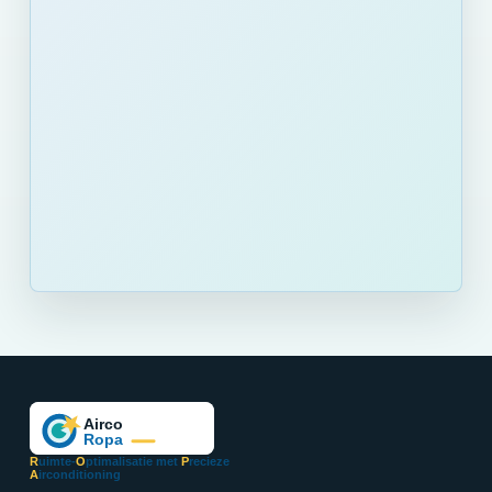
R
uimte-
O
ptimalisatie met
P
recieze
A
irconditioning