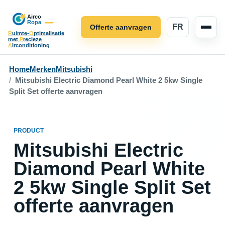
FR
Offerte aanvragen
R
uimte-
O
ptimalisatie
met
P
recieze
A
irconditioning
Home
Merken
Mitsubishi
Mitsubishi Electric Diamond Pearl White 2 5kw Single
Split Set offerte aanvragen
PRODUCT
Mitsubishi Electric
Diamond Pearl White
2 5kw Single Split Set
offerte aanvragen