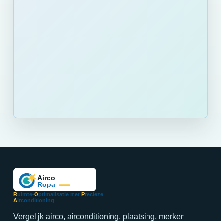
R
uimte-
O
ptimalisatie met
P
recieze
A
irconditioning
Vergelijk airco, airconditioning, plaatsing, merken