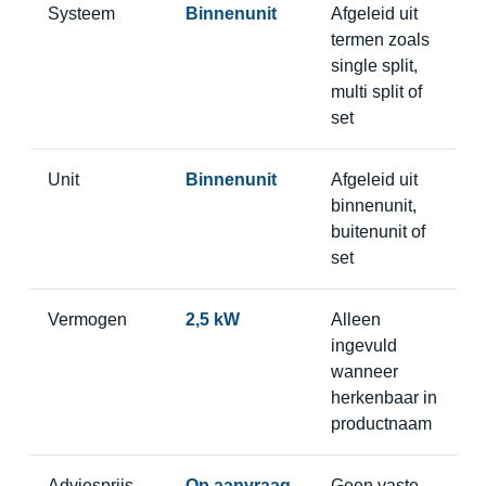
Systeem
Binnenunit
Afgeleid uit
termen zoals
single split,
multi split of
set
Unit
Binnenunit
Afgeleid uit
binnenunit,
buitenunit of
set
Vermogen
2,5 kW
Alleen
ingevuld
wanneer
herkenbaar in
productnaam
Adviesprijs
Op aanvraag
Geen vaste