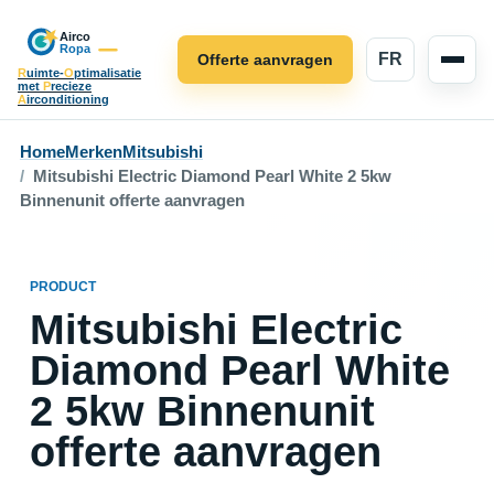
FR
Offerte aanvragen
R
uimte-
O
ptimalisatie
met
P
recieze
A
irconditioning
Home
Merken
Mitsubishi
Mitsubishi Electric Diamond Pearl White 2 5kw
Binnenunit offerte aanvragen
PRODUCT
Mitsubishi Electric
Diamond Pearl White
2 5kw Binnenunit
offerte aanvragen