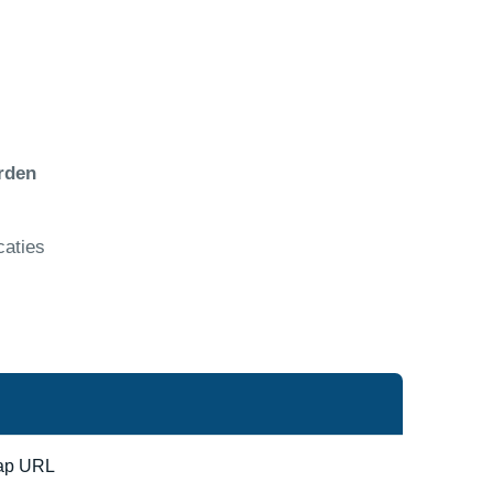
rden
caties
map URL