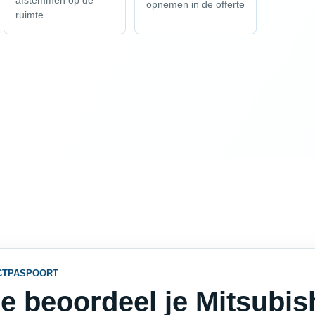
afstemmen op de
opnemen in de offerte
ruimte
CTPASPOORT
e beoordeel je Mitsubish