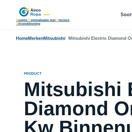
Soort
R
uimte-
O
ptimalisatie met
P
recieze
A
irconditioning
Home
Merken
Mitsubishi
Mitsubishi Electric Diamond O
PRODUCT
Mitsubishi 
Diamond On
Kw Binnenun