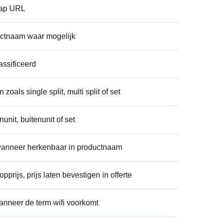
map URL
uctnaam waar mogelijk
ssificeerd
 zoals single split, multi split of set
nunit, buitenunit of set
wanneer herkenbaar in productnaam
prijs, prijs laten bevestigen in offerte
anneer de term wifi voorkomt