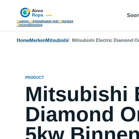
Soort
R
uimte-
O
ptimalisatie met
P
recieze
A
irconditioning
Home
Merken
Mitsubishi
Mitsubishi Electric Diamond O
PRODUCT
Mitsubishi 
Diamond On
5kw Binnenu