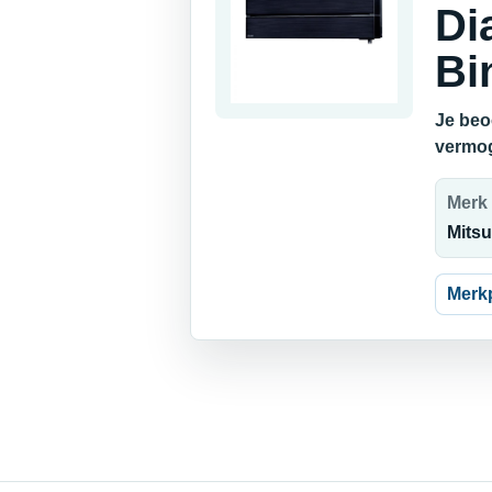
Di
Bi
Je beo
vermog
Merk
Mitsu
Merk