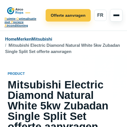
FR
Offerte aanvragen
R
uimte-
O
ptimalisatie
met
P
recieze
A
irconditioning
Home
Merken
Mitsubishi
Mitsubishi Electric Diamond Natural White 5kw Zubadan
Single Split Set offerte aanvragen
PRODUCT
Mitsubishi Electric
Diamond Natural
White 5kw Zubadan
Single Split Set
offerte aanvragen