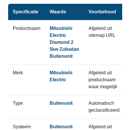
Specificatie
Waarde
Voorbehoud
Productnaam
Mitsubishi
Afgeleid uit
Electric
sitemap URL
Diamond 2
5kw Zubadan
Buitenunit
Merk
Mitsubishi
Afgeleid uit
Electric
productnaam
waar mogelijk
Type
Buitenunit
Automatisch
geclassificeerd
Systeem
Buitenunit
Afgeleid uit