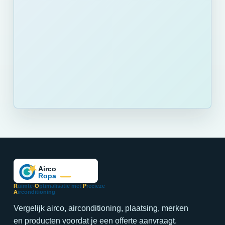
R
uimte-
O
ptimalisatie met
P
recieze
A
irconditioning
Vergelijk airco, airconditioning, plaatsing, merken
en producten voordat je een offerte aanvraagt.