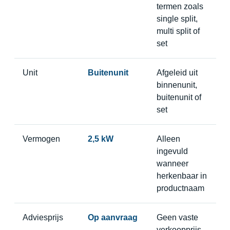
termen zoals
single split,
multi split of
set
Unit
Buitenunit
Afgeleid uit
binnenunit,
buitenunit of
set
Vermogen
2,5 kW
Alleen
ingevuld
wanneer
herkenbaar in
productnaam
Adviesprijs
Op aanvraag
Geen vaste
verkoopprijs,