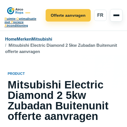
FR
Offerte aanvragen
R
uimte-
O
ptimalisatie
met
P
recieze
A
irconditioning
Home
Merken
Mitsubishi
Mitsubishi Electric Diamond 2 5kw Zubadan Buitenunit
offerte aanvragen
PRODUCT
Mitsubishi Electric
Diamond 2 5kw
Zubadan Buitenunit
offerte aanvragen