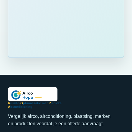
R
uimte-
O
ptimalisatie met
P
recieze
A
irconditioning
Vergelijk airco, airconditioning, plaatsing, merken
en producten voordat je een offerte aanvraagt.