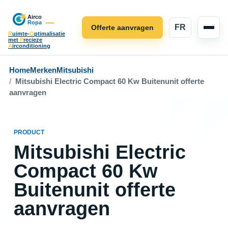
FR
Offerte aanvragen
R
uimte-
O
ptimalisatie
met
P
recieze
A
irconditioning
Home
Merken
Mitsubishi
Mitsubishi Electric Compact 60 Kw Buitenunit offerte
aanvragen
PRODUCT
Mitsubishi Electric
Compact 60 Kw
Buitenunit offerte
aanvragen