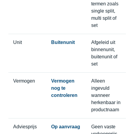
termen zoals
single split,
multi split of
set
Unit
Buitenunit
Afgeleid uit
binnenunit,
buitenunit of
set
Vermogen
Vermogen
Alleen
nog te
ingevuld
controleren
wanneer
herkenbaar in
productnaam
Adviesprijs
Op aanvraag
Geen vaste
verkoopprijs,