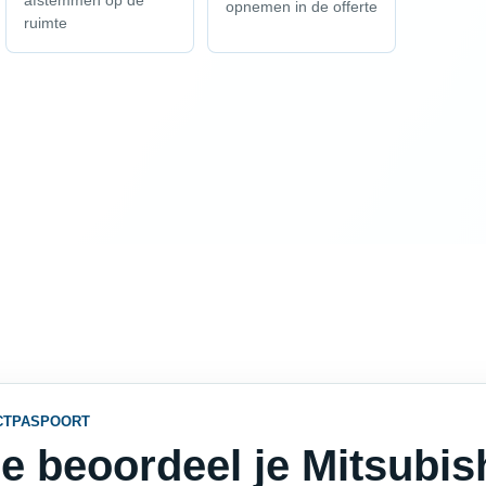
afstemmen op de
opnemen in de offerte
ruimte
CTPASPOORT
e beoordeel je Mitsubish