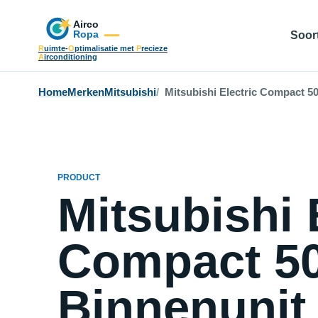
Soort
R
uimte-
O
ptimalisatie met
P
recieze
A
irconditioning
Home
Merken
Mitsubishi
Mitsubishi Electric Compact 5
PRODUCT
Mitsubishi 
Compact 5
Binnenunit 