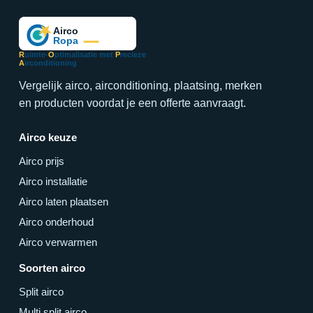
R
uimte-
O
ptimalisatie met
P
recieze
A
irconditioning
Vergelijk airco, airconditioning, plaatsing, merken
en producten voordat je een offerte aanvraagt.
Airco keuze
Airco prijs
Airco installatie
Airco laten plaatsen
Airco onderhoud
Airco verwarmen
Soorten airco
Split airco
Multi split airco