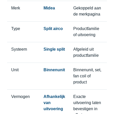
Merk
Midea
Gekoppeld aan
de merkpagina
Type
Split airco
Productfamilie
of uitvoering
Systeem
Single split
Afgeleid uit
productfamilie
Unit
Binnenunit
Binnenunit, set,
fan coil of
product
Vermogen
Afhankelijk
Exacte
van
uitvoering laten
uitvoering
bevestigen in