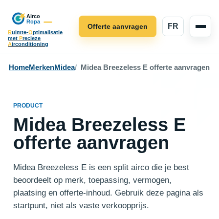
FR
Offerte aanvragen
R
uimte-
O
ptimalisatie
met
P
recieze
A
irconditioning
Home
Merken
Midea
Midea Breezeless E offerte aanvragen
PRODUCT
Midea Breezeless E
offerte aanvragen
Midea Breezeless E is een split airco die je best
beoordeelt op merk, toepassing, vermogen,
plaatsing en offerte-inhoud. Gebruik deze pagina als
startpunt, niet als vaste verkoopprijs.