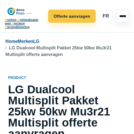
FR
Offerte aanvragen
R
uimte-
O
ptimalisatie
met
P
recieze
A
irconditioning
Home
Merken
LG
LG Dualcool Multisplit Pakket 25kw 50kw Mu3r21
Multisplit offerte aanvragen
PRODUCT
LG Dualcool
Multisplit Pakket
25kw 50kw Mu3r21
Multisplit offerte
aanvragen