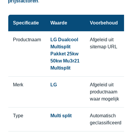
prijsfactoren
.
Specificatie
Waarde
Voorbehoud
Productnaam
LG Dualcool
Afgeleid uit
Multisplit
sitemap URL
Pakket 25kw
50kw Mu3r21
Multisplit
Merk
LG
Afgeleid uit
productnaam
waar mogelijk
Type
Multi split
Automatisch
geclassificeerd