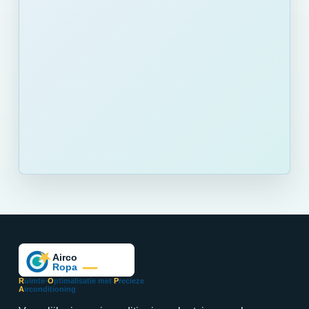
R
uimte-
O
ptimalisatie met
P
recieze
A
irconditioning