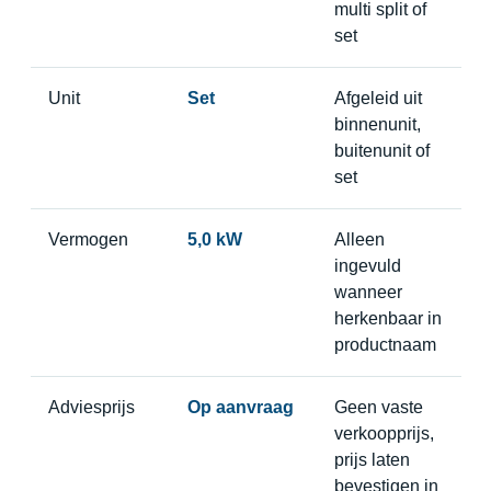
multi split of
set
Unit
Set
Afgeleid uit
binnenunit,
buitenunit of
set
Vermogen
5,0 kW
Alleen
ingevuld
wanneer
herkenbaar in
productnaam
Adviesprijs
Op aanvraag
Geen vaste
verkoopprijs,
prijs laten
bevestigen in