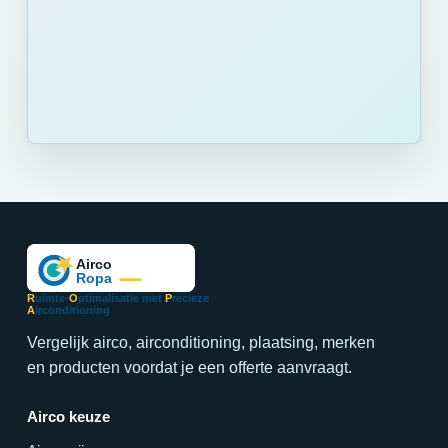
R
uimte-
O
ptimalisatie met
P
recieze
A
irconditioning
Vergelijk airco, airconditioning, plaatsing, merken
en producten voordat je een offerte aanvraagt.
Airco keuze