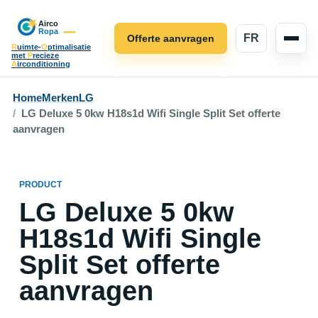
FR
Offerte aanvragen
R
uimte-
O
ptimalisatie
met
P
recieze
A
irconditioning
Home
Merken
LG
LG Deluxe 5 0kw H18s1d Wifi Single Split Set offerte
aanvragen
PRODUCT
LG Deluxe 5 0kw
H18s1d Wifi Single
Split Set offerte
aanvragen