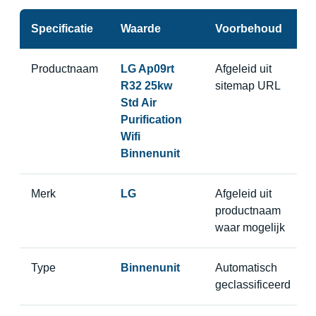
Specificatie
Waarde
Voorbehoud
Productnaam
LG Ap09rt
Afgeleid uit
R32 25kw
sitemap URL
Std Air
Purification
Wifi
Binnenunit
Merk
LG
Afgeleid uit
productnaam
waar mogelijk
Type
Binnenunit
Automatisch
geclassificeerd