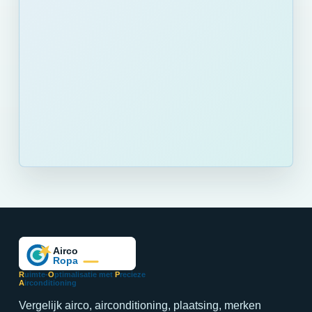
R
uimte-
O
ptimalisatie met
P
recieze
A
irconditioning
Vergelijk airco, airconditioning, plaatsing, merken