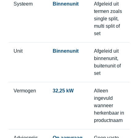
Systeem
Binnenunit
Afgeleid uit
termen zoals
single split,
multi split of
set
Unit
Binnenunit
Afgeleid uit
binnenunit,
buitenunit of
set
Vermogen
32,25 kW
Alleen
ingevuld
wanneer
herkenbaar in
productnaam
Adviesprijs
Op aanvraag
Geen vaste