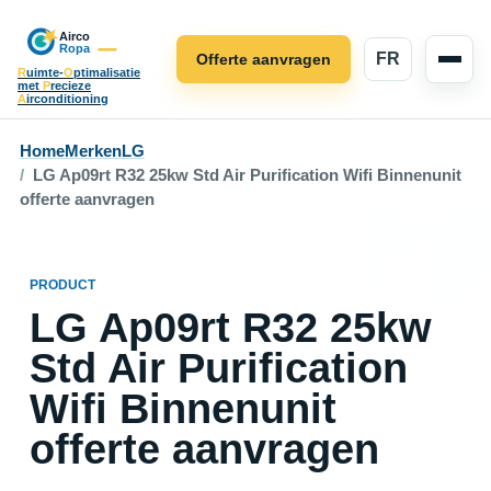
FR
Offerte aanvragen
R
uimte-
O
ptimalisatie
met
P
recieze
A
irconditioning
Home
Merken
LG
LG Ap09rt R32 25kw Std Air Purification Wifi Binnenunit
offerte aanvragen
PRODUCT
LG Ap09rt R32 25kw
Std Air Purification
Wifi Binnenunit
offerte aanvragen