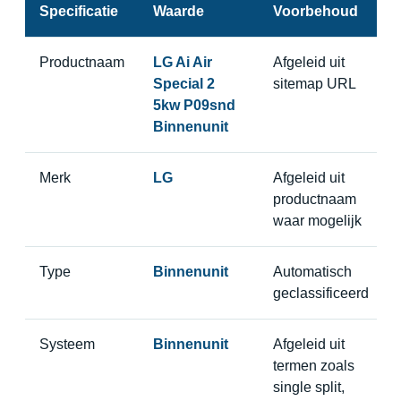
Specificatie
Waarde
Voorbehoud
Productnaam
LG Ai Air
Afgeleid uit
Special 2
sitemap URL
5kw P09snd
Binnenunit
Merk
LG
Afgeleid uit
productnaam
waar mogelijk
Type
Binnenunit
Automatisch
geclassificeerd
Systeem
Binnenunit
Afgeleid uit
termen zoals
single split,