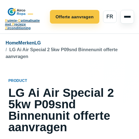
FR
Offerte aanvragen
R
uimte-
O
ptimalisatie
met
P
recieze
A
irconditioning
Home
Merken
LG
LG Ai Air Special 2 5kw P09snd Binnenunit offerte
aanvragen
PRODUCT
LG Ai Air Special 2
5kw P09snd
Binnenunit offerte
aanvragen