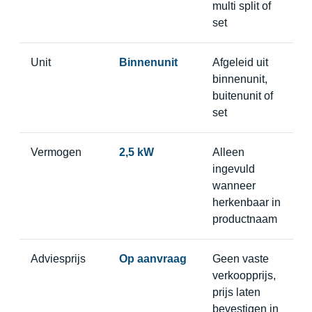
multi split of
set
Unit
Binnenunit
Afgeleid uit
binnenunit,
buitenunit of
set
Vermogen
2,5 kW
Alleen
ingevuld
wanneer
herkenbaar in
productnaam
Adviesprijs
Op aanvraag
Geen vaste
verkoopprijs,
prijs laten
bevestigen in