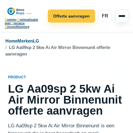
FR
Offerte aanvragen
R
uimte-
O
ptimalisatie
met
P
recieze
A
irconditioning
Home
Merken
LG
LG Aa09sp 2 5kw Ai Air Mirror Binnenunit offerte
aanvragen
PRODUCT
LG Aa09sp 2 5kw Ai
Air Mirror Binnenunit
offerte aanvragen
LG Aa09sp 2 5kw Ai Air Mirror Binnenunit is een