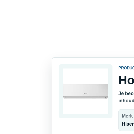
PRODU
Ho
Je beo
inhoud
Merk
Hise