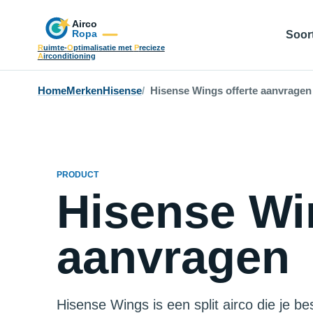
Soort
R
uimte-
O
ptimalisatie met
P
recieze
A
irconditioning
Home
Merken
Hisense
Hisense Wings offerte aanvragen
PRODUCT
Hisense Win
aanvragen
Hisense Wings is een split airco die je b