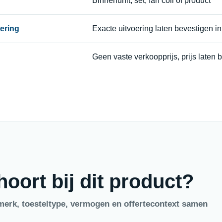
Binnenunit, set, fan coil of product
oering
Exacte uitvoering laten bevestigen in 
Geen vaste verkoopprijs, prijs laten b
oort bij dit product?
merk, toesteltype, vermogen en offertecontext samen