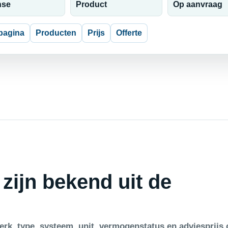
nse
Product
Op aanvraag
pagina
Producten
Prijs
Offerte
 zijn bekend uit de
rk, type, systeem, unit, vermogenstatus en adviesprijs 