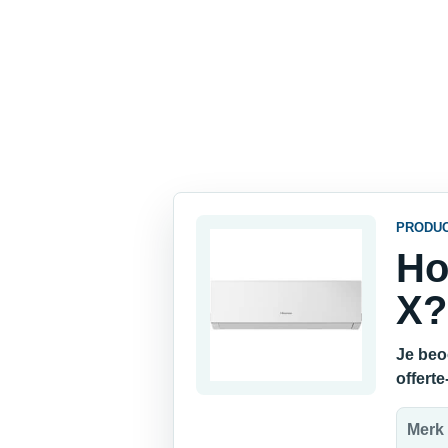
PRODU
Ho
X?
Je beo
offert
Merk