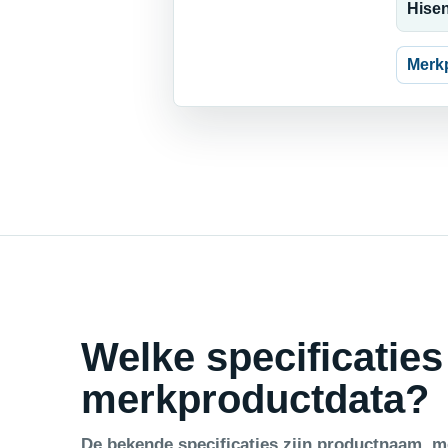
Hise
Merk
Welke specificaties
merkproductdata?
De bekende specificaties zijn productnaam, me