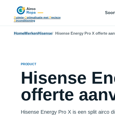
Soort
R
uimte-
O
ptimalisatie met
P
recieze
A
irconditioning
Home
Merken
Hisense
Hisense Energy Pro X offerte aa
PRODUCT
Hisense En
offerte aan
Hisense Energy Pro X is een split airco d