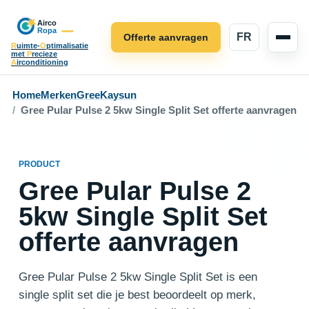
FR
Offerte aanvragen
R
uimte-
O
ptimalisatie
met
P
recieze
A
irconditioning
Home
Merken
Gree
Kaysun
Gree Pular Pulse 2 5kw Single Split Set offerte aanvragen
PRODUCT
Gree Pular Pulse 2
5kw Single Split Set
offerte aanvragen
Gree Pular Pulse 2 5kw Single Split Set is een
single split set die je best beoordeelt op merk,