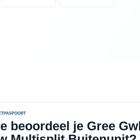
CTPASPOORT
e beoordeel je Gree Gw
w Multisplit Buitenunit?