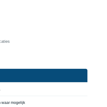
caties
L
m waar mogelijk