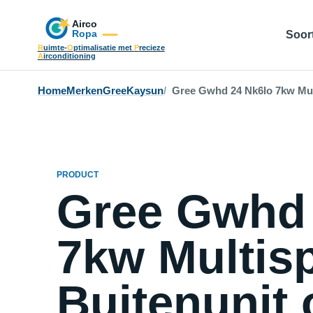
Soort
R
uimte-
O
ptimalisatie met
P
recieze
A
irconditioning
Home
Merken
Gree
Kaysun
Gree Gwhd 24 Nk6lo 7kw Mult
PRODUCT
Gree Gwhd 
7kw Multisp
Buitenunit 