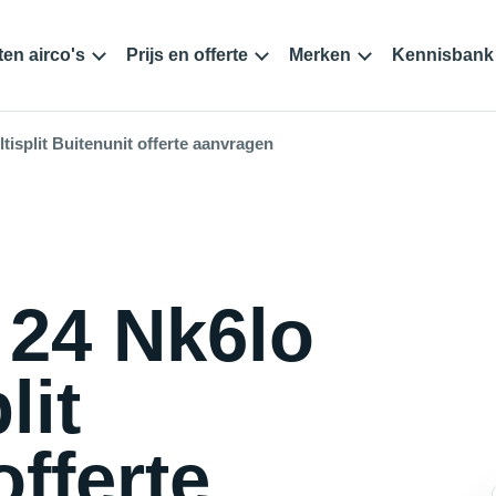
en airco's
Prijs en offerte
Merken
Kennisbank
isplit Buitenunit offerte aanvragen
24 Nk6lo
lit
offerte