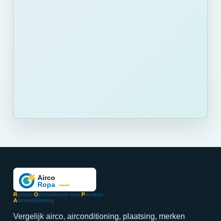
R
uimte-
O
ptimalisatie met
P
recieze
A
irconditioning
Vergelijk airco, airconditioning, plaatsing, merken