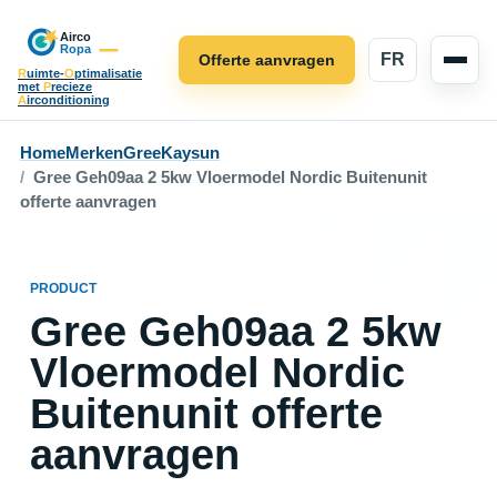
FR
Offerte aanvragen
R
uimte-
O
ptimalisatie
met
P
recieze
A
irconditioning
Home
Merken
Gree
Kaysun
Gree Geh09aa 2 5kw Vloermodel Nordic Buitenunit
offerte aanvragen
PRODUCT
Gree Geh09aa 2 5kw
Vloermodel Nordic
Buitenunit offerte
aanvragen