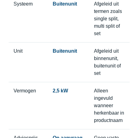
Systeem
Buitenunit
Afgeleid uit
termen zoals
single split,
multi split of
set
Unit
Buitenunit
Afgeleid uit
binnenunit,
buitenunit of
set
Vermogen
2,5 kW
Alleen
ingevuld
wanneer
herkenbaar in
productnaam
Adviesprijs
Op aanvraag
Geen vaste