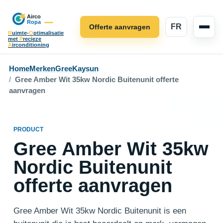
FR
Offerte aanvragen
R
uimte-
O
ptimalisatie
met
P
recieze
A
irconditioning
Home
Merken
Gree
Kaysun
Gree Amber Wit 35kw Nordic Buitenunit offerte
aanvragen
PRODUCT
Gree Amber Wit 35kw
Nordic Buitenunit
offerte aanvragen
Gree Amber Wit 35kw Nordic Buitenunit is een