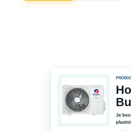
PRODU
Ho
Bu
Je beo
plaats