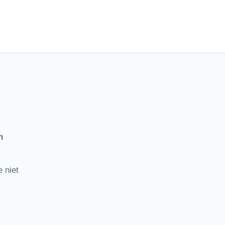
n
 niet