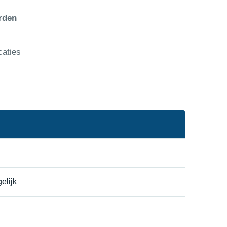
rden
caties
elijk