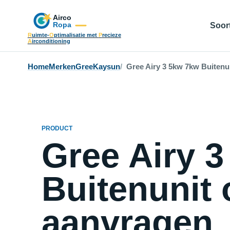
Soort
R
uimte-
O
ptimalisatie met
P
recieze
A
irconditioning
Home
Merken
Gree
Kaysun
Gree Airy 3 5kw 7kw Buitenun
PRODUCT
Gree Airy 
Buitenunit 
aanvragen