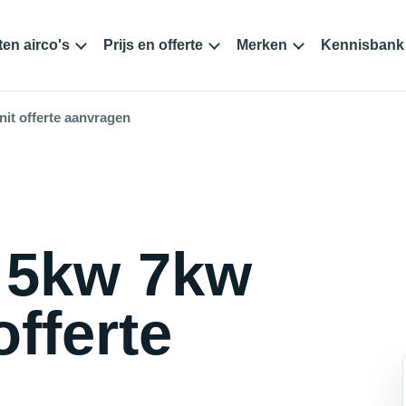
en airco's
Prijs en offerte
Merken
Kennisbank
it offerte aanvragen
3 5kw 7kw
offerte