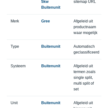
5kw
sitemap URL
Buitenunit
Merk
Gree
Afgeleid uit
productnaam
waar mogelijk
Type
Buitenunit
Automatisch
geclassificeerd
Systeem
Buitenunit
Afgeleid uit
termen zoals
single split,
multi split of
set
Unit
Buitenunit
Afgeleid uit