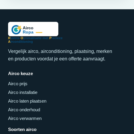
R
uimte-
O
ptimalisatie met
P
recieze
A
irconditioning
Vergelijk airco, airconditioning, plaatsing, merken
en producten voordat je een offerte aanvraagt.
Airco keuze
Airco prijs
Airco installatie
Airco laten plaatsen
Airco onderhoud
Airco verwarmen
Soorten airco