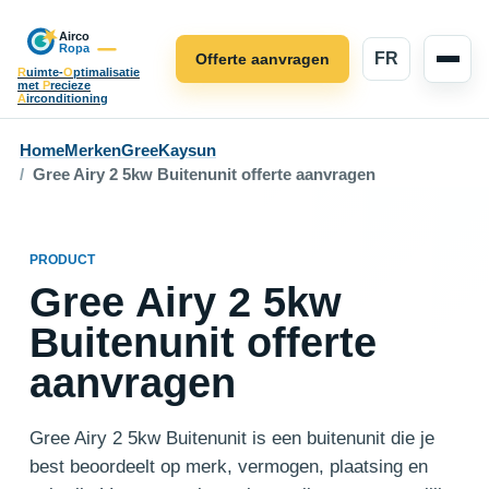
FR
Offerte aanvragen
R
uimte-
O
ptimalisatie
met
P
recieze
A
irconditioning
Home
Merken
Gree
Kaysun
Gree Airy 2 5kw Buitenunit offerte aanvragen
PRODUCT
Gree Airy 2 5kw
Buitenunit offerte
aanvragen
Gree Airy 2 5kw Buitenunit is een buitenunit die je
best beoordeelt op merk, vermogen, plaatsing en