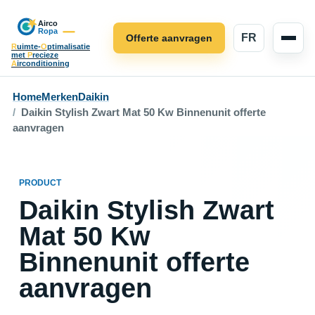
FR
Offerte aanvragen
R
uimte-
O
ptimalisatie
met
P
recieze
A
irconditioning
Home
Merken
Daikin
Daikin Stylish Zwart Mat 50 Kw Binnenunit offerte
aanvragen
PRODUCT
Daikin Stylish Zwart
Mat 50 Kw
Binnenunit offerte
aanvragen