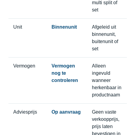
multi split of
set
Unit
Binnenunit
Afgeleid uit
binnenunit,
buitenunit of
set
Vermogen
Vermogen
Alleen
nog te
ingevuld
controleren
wanneer
herkenbaar in
productnaam
Adviesprijs
Op aanvraag
Geen vaste
verkoopprijs,
prijs laten
bevestigen in