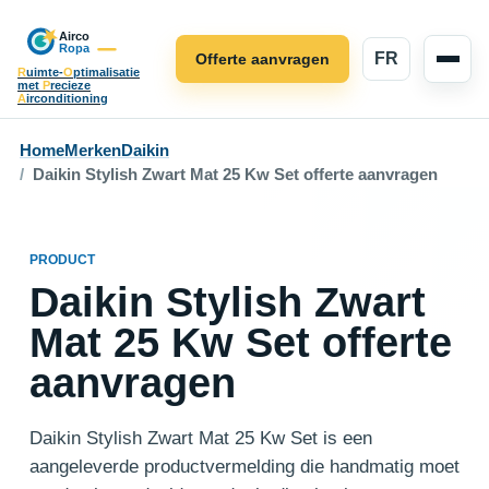
FR
Offerte aanvragen
R
uimte-
O
ptimalisatie
met
P
recieze
A
irconditioning
Home
Merken
Daikin
Daikin Stylish Zwart Mat 25 Kw Set offerte aanvragen
PRODUCT
Daikin Stylish Zwart
Mat 25 Kw Set offerte
aanvragen
Daikin Stylish Zwart Mat 25 Kw Set is een
aangeleverde productvermelding die handmatig moet