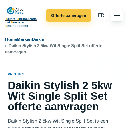
FR
Offerte aanvragen
R
uimte-
O
ptimalisatie
met
P
recieze
A
irconditioning
Home
Merken
Daikin
Daikin Stylish 2 5kw Wit Single Split Set offerte
aanvragen
PRODUCT
Daikin Stylish 2 5kw
Wit Single Split Set
offerte aanvragen
Daikin Stylish 2 5kw Wit Single Split Set is een