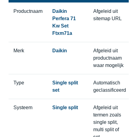
Productnaam
Daikin
Afgeleid uit
Perfera 71
sitemap URL
Kw Set
Ftxm71a
Merk
Daikin
Afgeleid uit
productnaam
waar mogelijk
Type
Single split
Automatisch
set
geclassificeerd
Systeem
Single split
Afgeleid uit
termen zoals
single split,
multi split of
set