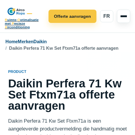
FR
Offerte aanvragen
R
uimte-
O
ptimalisatie
met
P
recieze
A
irconditioning
Home
Merken
Daikin
Daikin Perfera 71 Kw Set Ftxm71a offerte aanvragen
PRODUCT
Daikin Perfera 71 Kw
Set Ftxm71a offerte
aanvragen
Daikin Perfera 71 Kw Set Ftxm71a is een
aangeleverde productvermelding die handmatig moet