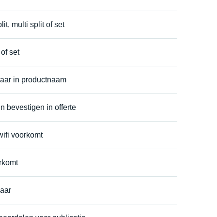
t, multi split of set
of set
aar in productnaam
n bevestigen in offerte
wifi voorkomt
rkomt
aar