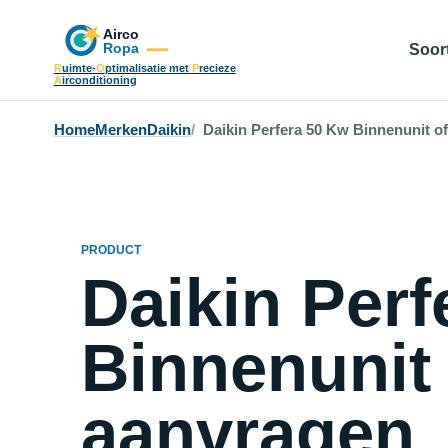
Soort
R
uimte-
O
ptimalisatie met
P
recieze
A
irconditioning
Home
Merken
Daikin
Daikin Perfera 50 Kw Binnenunit o
PRODUCT
Daikin Perf
Binnenunit 
aanvragen