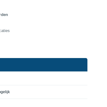
rden
caties
gelijk