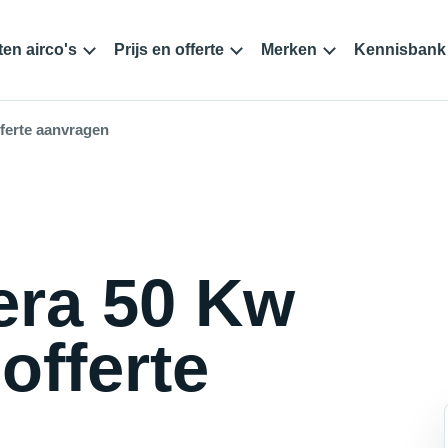
en airco's
Prijs en offerte
Merken
Kennisbank
fferte aanvragen
era 50 Kw
offerte