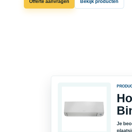
Offerte aanvragen
Bekijk producten
PRODU
Ho
Bi
Je beo
plaats