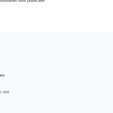
eoordelen voor publicatie
ten
 niet