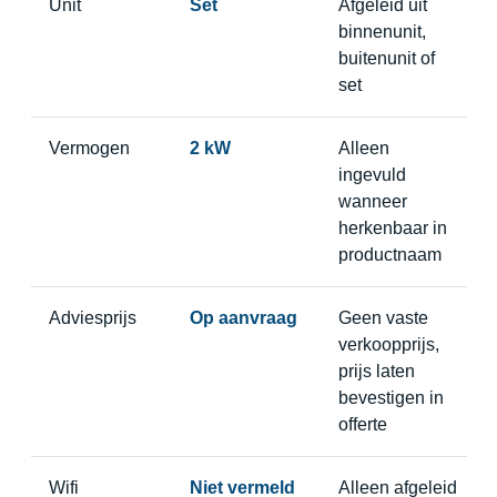
Unit
Set
Afgeleid uit
binnenunit,
buitenunit of
set
Vermogen
2 kW
Alleen
ingevuld
wanneer
herkenbaar in
productnaam
Adviesprijs
Op aanvraag
Geen vaste
verkoopprijs,
prijs laten
bevestigen in
offerte
Wifi
Niet vermeld
Alleen afgeleid