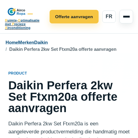
FR
Offerte aanvragen
R
uimte-
O
ptimalisatie
met
P
recieze
A
irconditioning
Home
Merken
Daikin
Daikin Perfera 2kw Set Ftxm20a offerte aanvragen
PRODUCT
Daikin Perfera 2kw
Set Ftxm20a offerte
aanvragen
Daikin Perfera 2kw Set Ftxm20a is een
aangeleverde productvermelding die handmatig moet