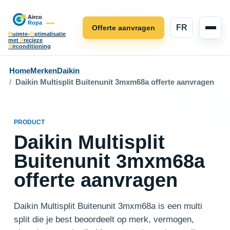
FR
Offerte aanvragen
R
uimte-
O
ptimalisatie
met
P
recieze
A
irconditioning
Home
Merken
Daikin
Daikin Multisplit Buitenunit 3mxm68a offerte aanvragen
PRODUCT
Daikin Multisplit
Buitenunit 3mxm68a
offerte aanvragen
Daikin Multisplit Buitenunit 3mxm68a is een multi
split die je best beoordeelt op merk, vermogen,