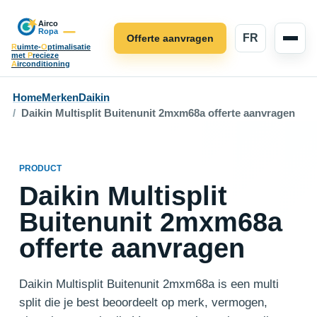
FR
Offerte aanvragen
R
uimte-
O
ptimalisatie
met
P
recieze
A
irconditioning
Home
Merken
Daikin
Daikin Multisplit Buitenunit 2mxm68a offerte aanvragen
PRODUCT
Daikin Multisplit
Buitenunit 2mxm68a
offerte aanvragen
Daikin Multisplit Buitenunit 2mxm68a is een multi
split die je best beoordeelt op merk, vermogen,