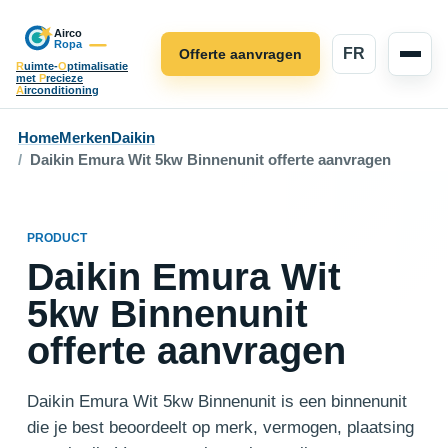
FR
Offerte aanvragen
R
uimte-
O
ptimalisatie
met
P
recieze
A
irconditioning
Home
Merken
Daikin
Daikin Emura Wit 5kw Binnenunit offerte aanvragen
PRODUCT
Daikin Emura Wit
5kw Binnenunit
offerte aanvragen
Daikin Emura Wit 5kw Binnenunit is een binnenunit
die je best beoordeelt op merk, vermogen, plaatsing