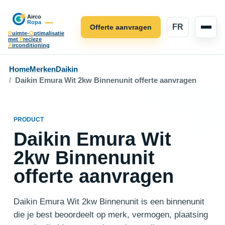
FR
Offerte aanvragen
R
uimte-
O
ptimalisatie
met
P
recieze
A
irconditioning
Home
Merken
Daikin
Daikin Emura Wit 2kw Binnenunit offerte aanvragen
PRODUCT
Daikin Emura Wit
2kw Binnenunit
offerte aanvragen
Daikin Emura Wit 2kw Binnenunit is een binnenunit
die je best beoordeelt op merk, vermogen, plaatsing