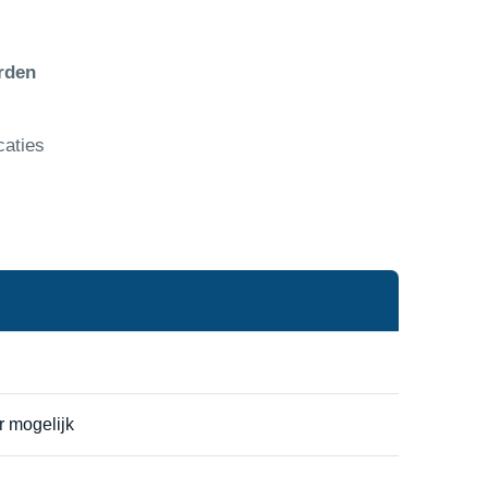
rden
caties
r mogelijk