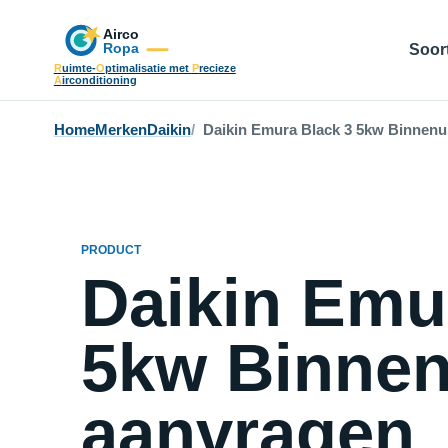
Soort
R
uimte-
O
ptimalisatie met
P
recieze
A
irconditioning
Home
Merken
Daikin
Daikin Emura Black 3 5kw Binnenun
PRODUCT
Daikin Emu
5kw Binnenu
aanvragen