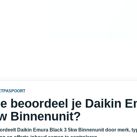
CTPASPOORT
e beoordeel je Daikin E
w Binnenunit?
ordeelt Daikin Emura Black 3 5kw Binnenunit door merk, typ