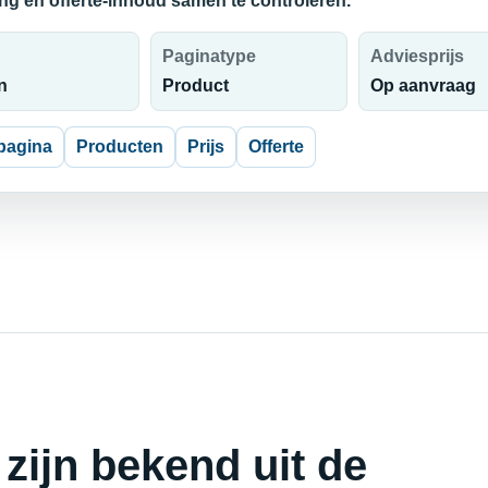
ing en offerte-inhoud samen te controleren.
Paginatype
Adviesprijs
n
Product
Op aanvraag
pagina
Producten
Prijs
Offerte
 zijn bekend uit de