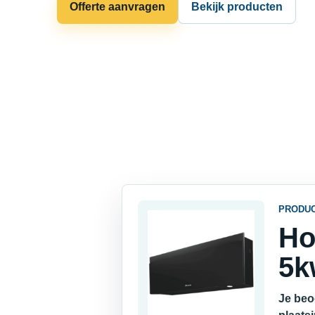
Offerte aanvragen
Bekijk producten
PRODU
Ho
5k
Je beo