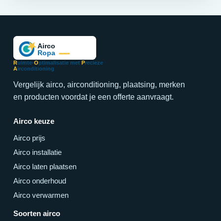
R
uimte-
O
ptimalisatie met
P
recieze
A
irconditioning
Vergelijk airco, airconditioning, plaatsing, merken
en producten voordat je een offerte aanvraagt.
Airco keuze
Airco prijs
Airco installatie
Airco laten plaatsen
Airco onderhoud
Airco verwarmen
Soorten airco