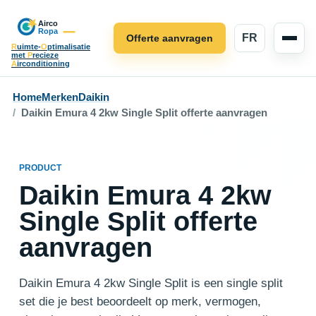
FR
Offerte aanvragen
R
uimte-
O
ptimalisatie
met
P
recieze
A
irconditioning
Home
Merken
Daikin
Daikin Emura 4 2kw Single Split offerte aanvragen
PRODUCT
Daikin Emura 4 2kw
Single Split offerte
aanvragen
Daikin Emura 4 2kw Single Split is een single split
set die je best beoordeelt op merk, vermogen,