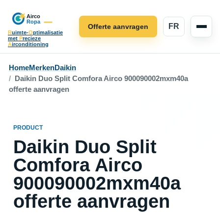
FR
Offerte aanvragen
R
uimte-
O
ptimalisatie
met
P
recieze
A
irconditioning
Home
Merken
Daikin
Daikin Duo Split Comfora Airco 900090002mxm40a
offerte aanvragen
PRODUCT
Daikin Duo Split
Comfora Airco
900090002mxm40a
offerte aanvragen