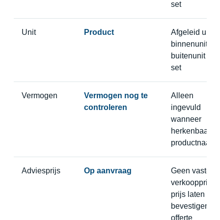
set
Unit
Product
Afgeleid uit
binnenunit,
buitenunit of
set
Vermogen
Vermogen nog te
Alleen
controleren
ingevuld
wanneer
herkenbaar in
productnaam
Adviesprijs
Op aanvraag
Geen vaste
verkoopprijs,
prijs laten
bevestigen in
offerte