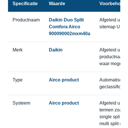
Specificatie
Waarde
Voorbehoud
Productnaam
Daikin Duo Split
Afgeleid uit
Comfora Airco
sitemap URL
900090002mxm40a
Merk
Daikin
Afgeleid uit
productnaam
waar mogelijk
Type
Airco product
Automatisch
geclassificeer
Systeem
Airco product
Afgeleid uit
termen zoals
single split,
multi split of