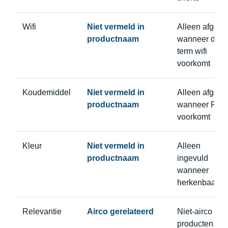
Wifi
Niet vermeld in
Alleen afgelei
productnaam
wanneer de
term wifi
voorkomt
Koudemiddel
Niet vermeld in
Alleen afgelei
productnaam
wanneer R32
voorkomt
Kleur
Niet vermeld in
Alleen
productnaam
ingevuld
wanneer
herkenbaar
Relevantie
Airco gerelateerd
Niet-airco
producten