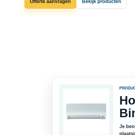
Offerte aanvragen
Bekijk producten
PRODU
Ho
Bi
Je beo
plaats