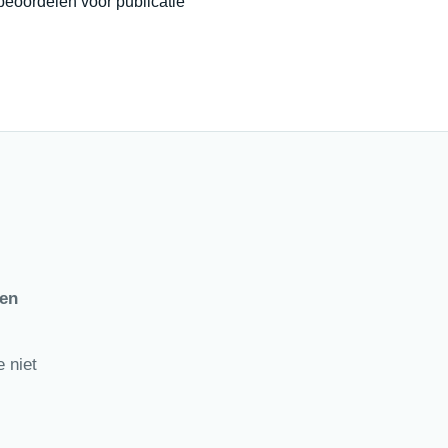
beoordelen voor publicatie
ten
 niet