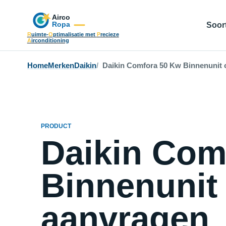
Soort
R
uimte-
O
ptimalisatie met
P
recieze
A
irconditioning
Home
Merken
Daikin
Daikin Comfora 50 Kw Binnenunit o
PRODUCT
Daikin Com
Binnenunit 
aanvragen