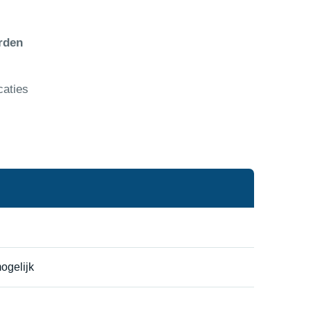
rden
caties
ogelijk