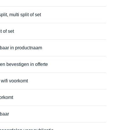
it, multi split of set
t of set
baar in productnaam
ten bevestigen in offerte
 wifi voorkomt
orkomt
baar