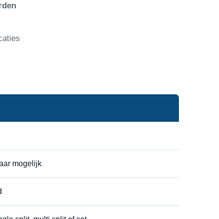
rden
caties
aar mogelijk
d