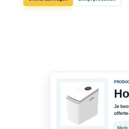
PRODU
Ho
Je beo
offert
Merk