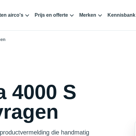
en airco's
Prijs en offerte
Merken
Kennisbank
gen
 4000 S
vragen
productvermelding die handmatig