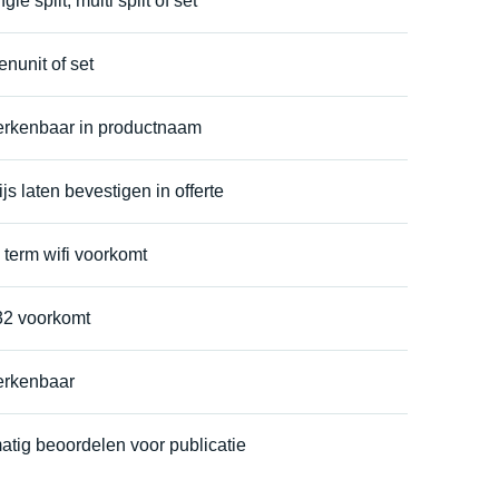
le split, multi split of set
enunit of set
erkenbaar in productnaam
js laten bevestigen in offerte
 term wifi voorkomt
32 voorkomt
erkenbaar
atig beoordelen voor publicatie