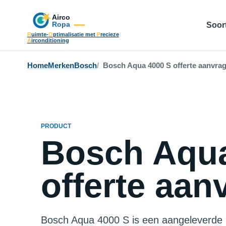
Soort
R
uimte-
O
ptimalisatie met
P
recieze
A
irconditioning
Home
Merken
Bosch
Bosch Aqua 4000 S offerte aanvra
PRODUCT
Bosch Aqua
offerte aan
Bosch Aqua 4000 S is een aangeleverde 