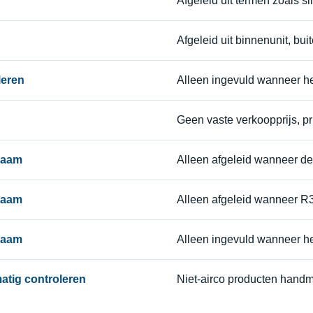
Afgeleid uit termen zoals sing
Afgeleid uit binnenunit, buit
leren
Alleen ingevuld wanneer h
Geen vaste verkoopprijs, pri
naam
Alleen afgeleid wanneer de
naam
Alleen afgeleid wanneer R
naam
Alleen ingevuld wanneer h
matig controleren
Niet-airco producten handm