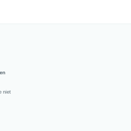
ten
 niet