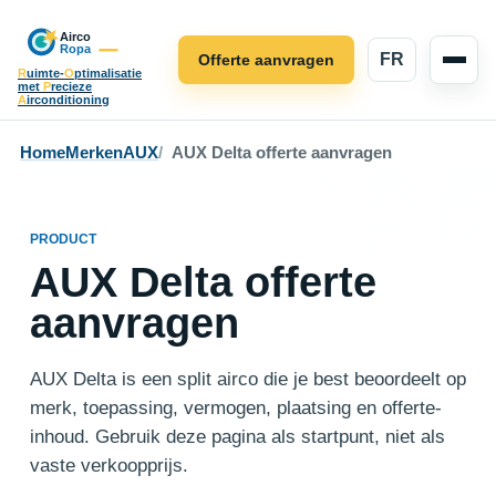
FR
Offerte aanvragen
R
uimte-
O
ptimalisatie
met
P
recieze
A
irconditioning
Home
Merken
AUX
AUX Delta offerte aanvragen
PRODUCT
AUX Delta offerte
aanvragen
AUX Delta is een split airco die je best beoordeelt op
merk, toepassing, vermogen, plaatsing en offerte-
inhoud. Gebruik deze pagina als startpunt, niet als
vaste verkoopprijs.