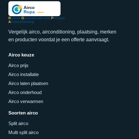
R
uimte-
O
ptimalisatie met
P
recieze
A
irconditioning
Vergelijk airco, airconditioning, plaatsing, merken
en producten voordat je een offerte aanvraagt.
Airco keuze
Airco prijs
Airco installatie
Airco laten plaatsen
Airco onderhoud
Airco verwarmen
Soorten airco
Split airco
Multi split airco