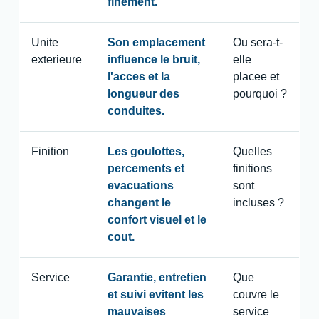
finement.
Unite
Son emplacement
Ou sera-t-
exterieure
influence le bruit,
elle
l'acces et la
placee et
longueur des
pourquoi ?
conduites.
Finition
Les goulottes,
Quelles
percements et
finitions
evacuations
sont
changent le
incluses ?
confort visuel et le
cout.
Service
Garantie, entretien
Que
et suivi evitent les
couvre le
mauvaises
service