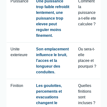
Puissance
Une puissance
Comment
trop faible refroidit
la
lentement, une
puissance
puissance trop
a-t-elle ete
elevee peut
calculee ?
reguler moins
finement.
Unite
Son emplacement
Ou sera-t-
exterieure
influence le bruit,
elle
l'acces et la
placee et
longueur des
pourquoi ?
conduites.
Finition
Les goulottes,
Quelles
percements et
finitions
evacuations
sont
changent le
incluses ?