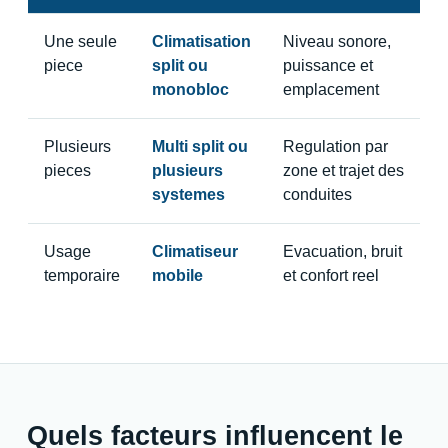
Une seule
Climatisation
Niveau sonore,
piece
split ou
puissance et
monobloc
emplacement
Plusieurs
Multi split ou
Regulation par
pieces
plusieurs
zone et trajet des
systemes
conduites
Usage
Climatiseur
Evacuation, bruit
temporaire
mobile
et confort reel
Quels facteurs influencent le