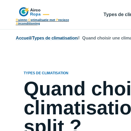
Types de cli
R
uimte-
O
ptimalisatie met
P
recieze
A
irconditioning
Accueil
/
Types de climatisation
/
Quand choisir une climat
TYPES DE CLIMATISATION
Quand choi
climatisati
split ?