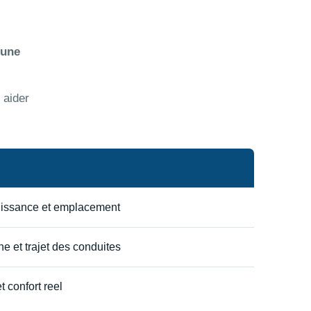
 une
 aider
uissance et emplacement
e et trajet des conduites
t confort reel