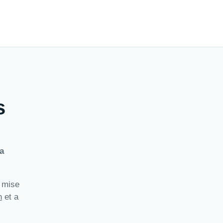
s
a
a mise
n
et a