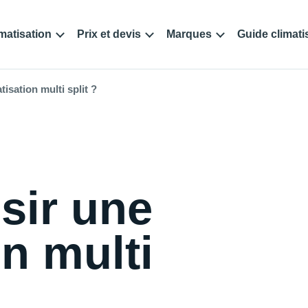
matisation
Prix et devis
Marques
Guide climati
isation multi split ?
sir une
on multi