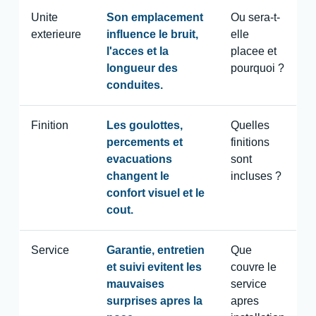
Unite
Son emplacement
Ou sera-t-
exterieure
influence le bruit,
elle
l'acces et la
placee et
longueur des
pourquoi ?
conduites.
Finition
Les goulottes,
Quelles
percements et
finitions
evacuations
sont
changent le
incluses ?
confort visuel et le
cout.
Service
Garantie, entretien
Que
et suivi evitent les
couvre le
mauvaises
service
surprises apres la
apres