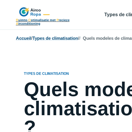
Types de cli
R
uimte-
O
ptimalisatie met
P
recieze
A
irconditioning
Accueil
/
Types de climatisation
/
Quels modeles de climat
TYPES DE CLIMATISATION
Quels mode
climatisati
?