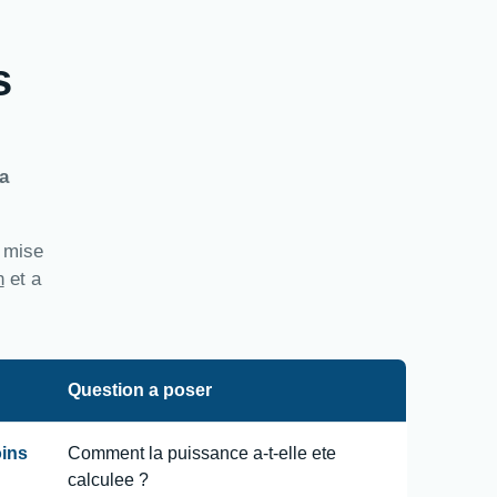
s
a
a mise
n
et a
Question a poser
oins
Comment la puissance a-t-elle ete
calculee ?