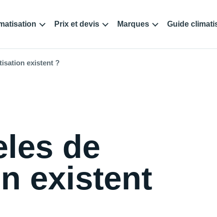
matisation
Prix et devis
Marques
Guide climati
isation existent ?
les de
on existent