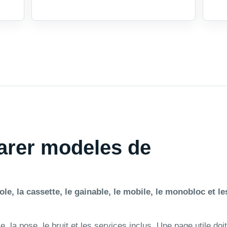
arer modeles de
e, la cassette, le gainable, le mobile, le monobloc et le
 la pose, le bruit et les services inclus. Une page utile doit