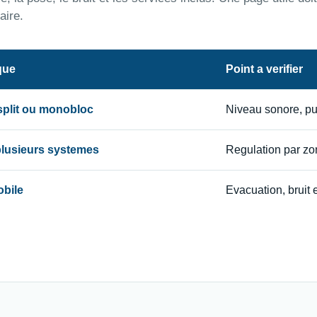
aire.
que
Point a verifier
 split ou monobloc
Niveau sonore, p
 plusieurs systemes
Regulation par zon
obile
Evacuation, bruit e