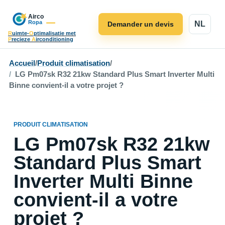
NL
Demander un devis
R
uimte-
O
ptimalisatie met
P
recieze
A
irconditioning
Accueil
/
Produit climatisation
/
LG Pm07sk R32 21kw Standard Plus Smart Inverter Multi
Binne convient-il a votre projet ?
PRODUIT CLIMATISATION
LG Pm07sk R32 21kw
Standard Plus Smart
Inverter Multi Binne
convient-il a votre
projet ?