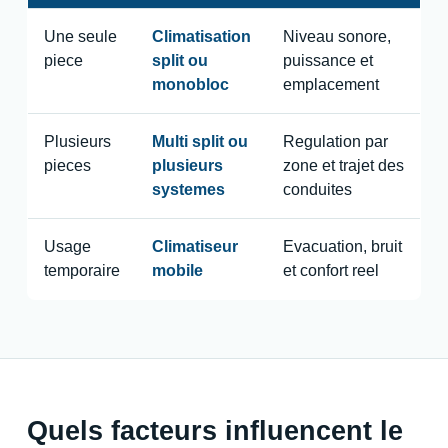
Une seule
Climatisation
Niveau sonore,
piece
split ou
puissance et
monobloc
emplacement
Plusieurs
Multi split ou
Regulation par
pieces
plusieurs
zone et trajet des
systemes
conduites
Usage
Climatiseur
Evacuation, bruit
temporaire
mobile
et confort reel
Quels facteurs influencent le