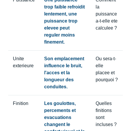
trop faible refroidit
la
lentement, une
puissance
puissance trop
a-t-elle ete
elevee peut
calculee ?
reguler moins
finement.
Unite
Son emplacement
Ou sera-t-
exterieure
influence le bruit,
elle
l'acces et la
placee et
longueur des
pourquoi ?
conduites.
Finition
Les goulottes,
Quelles
percements et
finitions
evacuations
sont
changent le
incluses ?