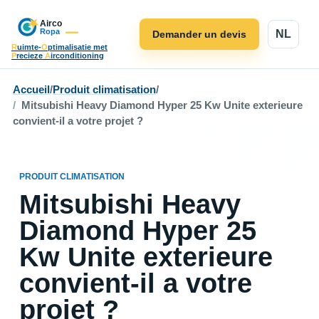
NL
Demander un devis
R
uimte-
O
ptimalisatie met
P
recieze
A
irconditioning
Accueil
/
Produit climatisation
/
Mitsubishi Heavy Diamond Hyper 25 Kw Unite exterieure
convient-il a votre projet ?
PRODUIT CLIMATISATION
Mitsubishi Heavy
Diamond Hyper 25
Kw Unite exterieure
convient-il a votre
projet ?