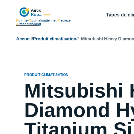
Types de cli
R
uimte-
O
ptimalisatie met
P
recieze
A
irconditioning
Accueil
/
Produit climatisation
/
Mitsubishi Heavy Diamond 
PRODUIT CLIMATISATION
Mitsubishi
Diamond Hy
Titanium Si