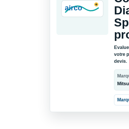
Di
Sp
pr
Evalue
votre 
devis.
Marq
Mitsu
Marq