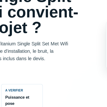
i convient-
rojet ?
anium Single Split Set Met Wifi
d'installation, le bruit, la
s inclus dans le devis.
A VERIFIER
Puissance et
pose