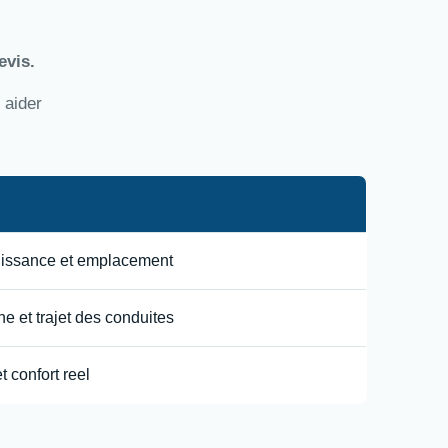
evis.
 aider
uissance et emplacement
e et trajet des conduites
t confort reel