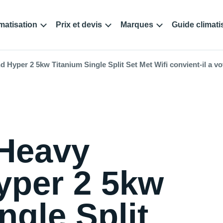
matisation
Prix et devis
Marques
Guide climati
Hyper 2 5kw Titanium Single Split Set Met Wifi convient-il a vot
 Heavy
per 2 5kw
ngle Split