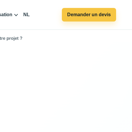
sation
NL
Demander un devis
re projet ?