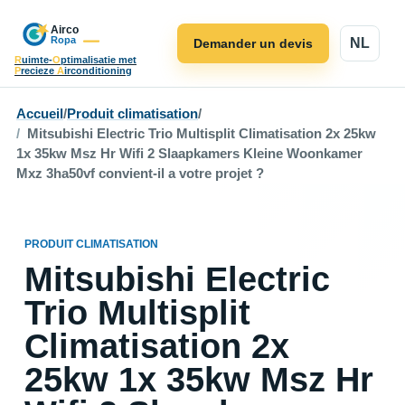
NL
Demander un devis
R
uimte-
O
ptimalisatie met
P
recieze
A
irconditioning
Accueil
/
Produit climatisation
/
Mitsubishi Electric Trio Multisplit Climatisation 2x 25kw
1x 35kw Msz Hr Wifi 2 Slaapkamers Kleine Woonkamer
Mxz 3ha50vf convient-il a votre projet ?
PRODUIT CLIMATISATION
Mitsubishi Electric
Trio Multisplit
Climatisation 2x
25kw 1x 35kw Msz Hr