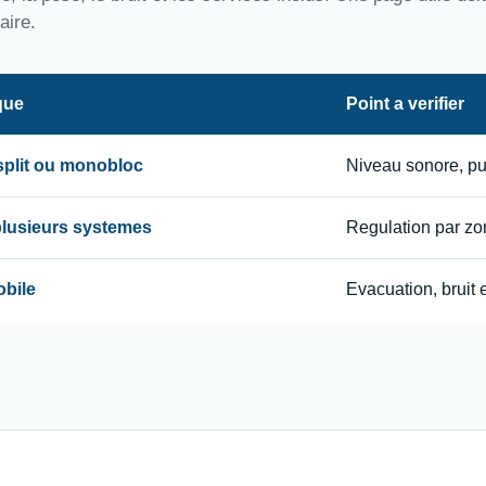
aire.
que
Point a verifier
 split ou monobloc
Niveau sonore, p
 plusieurs systemes
Regulation par zon
obile
Evacuation, bruit e