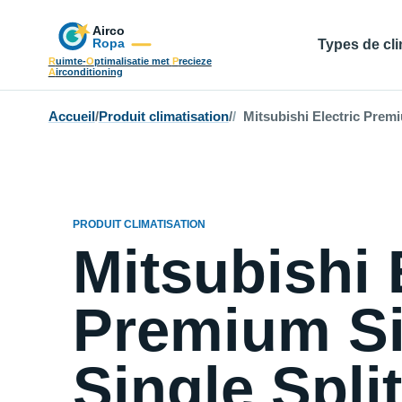
Types de cli
R
uimte-
O
ptimalisatie met
P
recieze
A
irconditioning
Accueil
/
Produit climatisation
/
Mitsubishi Electric Premiu
PRODUIT CLIMATISATION
Mitsubishi 
Premium Si
Single Spli