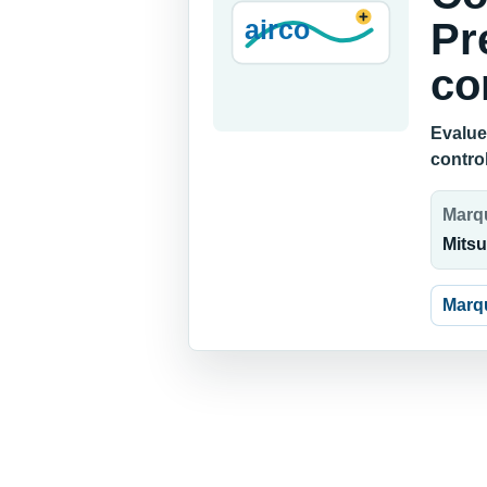
Pr
co
Evaluez
contro
Marq
Mitsu
Marq