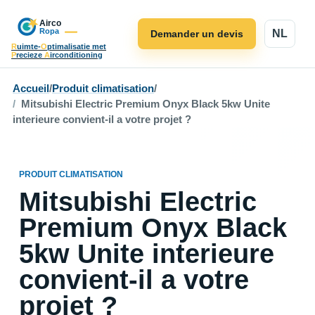
NL
Demander un devis
R
uimte-
O
ptimalisatie met
P
recieze
A
irconditioning
Accueil
/
Produit climatisation
/
Mitsubishi Electric Premium Onyx Black 5kw Unite
interieure convient-il a votre projet ?
PRODUIT CLIMATISATION
Mitsubishi Electric
Premium Onyx Black
5kw Unite interieure
convient-il a votre
projet ?