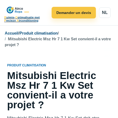
NL
Demander un devis
R
uimte-
O
ptimalisatie met
P
recieze
A
irconditioning
Accueil
/
Produit climatisation
/
Mitsubishi Electric Msz Hr 7 1 Kw Set convient-il a votre
projet ?
PRODUIT CLIMATISATION
Mitsubishi Electric
Msz Hr 7 1 Kw Set
convient-il a votre
projet ?