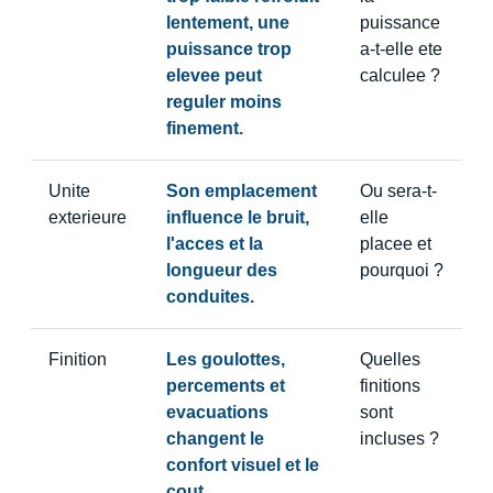
lentement, une
puissance
puissance trop
a-t-elle ete
elevee peut
calculee ?
reguler moins
finement.
Unite
Son emplacement
Ou sera-t-
exterieure
influence le bruit,
elle
l'acces et la
placee et
longueur des
pourquoi ?
conduites.
Finition
Les goulottes,
Quelles
percements et
finitions
evacuations
sont
changent le
incluses ?
confort visuel et le
cout.